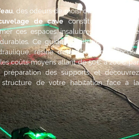
d’eau
, des odeurs de moisi ou des dépôts de
cuvelage de cave
constitue la solution
rmer ces espaces insalubres en zones de
durables. Ce guide détaille les méthodes
ydraulique, résine d’étanchéité ou injection
et les coûts moyens allant de 50€ à 200€ par
e préparation des supports et découvrez
 structure de votre habitation face à la