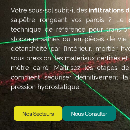
Votre sous-sol subit-il des
infiltrations 
salpêtre rongeant vos parois ? Le
technique de référence pour transfo
stockage saines ou en pièces de vie 
d’étanchéité par l’intérieur, mortier h
sous pression, les matériaux certifiés 
mètre carré. Maîtrisez les étapes d
comment sécuriser définitivement la
pression hydrostatique
Nos Secteurs
Nous Consulter