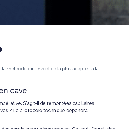
?
isir la méthode d’intervention la plus adaptée à la
 en cave
impérative. S'agit-il de remontées capillaires,
actives ? Le protocole technique dépendra
é des parois avec un hygromètre. Cet outil fournit des