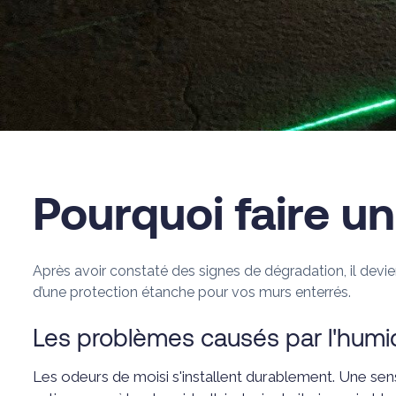
Pourquoi faire u
Après avoir constaté des signes de dégradation, il devien
d’une protection étanche pour vos murs enterrés.
Les problèmes causés par l'humi
Les odeurs de moisi s'installent durablement. Une sens