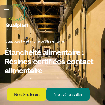
Qualiplast
-
étanchéité alimentaire
Étanchéité alimentaire :
Résines certifiées contact
alimentaire
Nos Secteurs
Nous Consulter