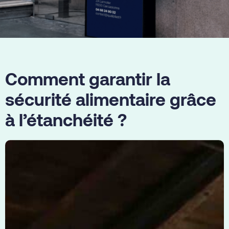
Comment garantir la
sécurité alimentaire grâce
à l’étanchéité ?
Dans
les
caves
et
le
secteur
agroalimentaires,