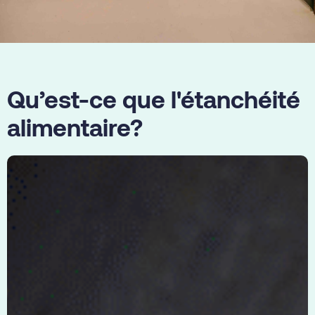
Qu’est-ce que l'étanchéité
alimentaire?
Chez
Qualiplast,
l’étanchéité
alimentaire
fait
véritablement
partie
de