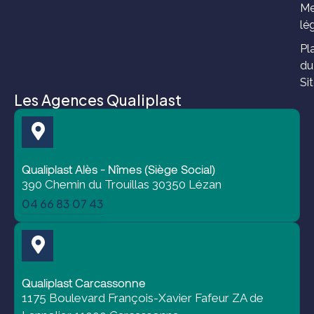
co
Me
lé
Pl
du
Si
Les Agences Qualiplast
Qualiplast Alès - Nîmes (Siège Social)
390 Chemin du Trouillas 30350 Lézan
04 66 83 07 43
Qualiplast Carcassonne