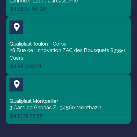
1175 Boulevard François-Xavier Fafeur ZA de
Lannolier 11000 Carcassonne
04 68 24 90 02
Qualiplast Toulon - Corse
28 Rue de l’Innovation ZAC des Bousquets 83390
Cuers
04 98 01 81 71
Qualiplast Montpellier
3 Cami de Gabriac Z.I 34560 Montbazin
04 17 78 73 88