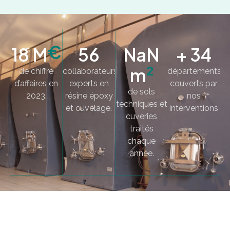
20
65
75
+
40
€
M
000
collaborateurs
départements
experts en
couverts par
²
m
de chiffre
résine époxy
nos
d’affaires en
et cuvelage.
interventions
de sols
2023.
techniques et
cuveries
traités
chaque
année.