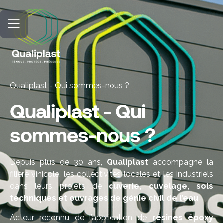
Qualiplast
-
Qui sommes-nous ?
Qualiplast - Qui
sommes-nous ?
Depuis plus de 30 ans,
Qualiplast
accompagne la
filière vinicole, les collectivités locales et les industriels
dans leurs projets de
cuverie, cuvelage, sols
techniques et ouvrages de génie civil de l’eau
.
Acteur reconnu de l’application de
résines époxy