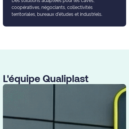
Accompagnement durable
Des solutions adaptées pour les caves,
coopératives, négociants, collectivités
territoriales, bureaux d'études et industriels.
L'équipe Qualiplast
Nos
équipes
spécialisées
en