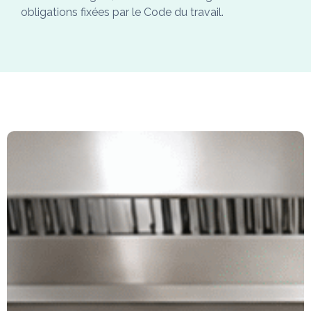
obligations fixées par le Code du travail.
Règlement
CE
852/2004
et Code
du travail :
ce que dit
la loi
Le
règlement
européen