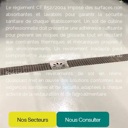
Le règlement CE 852/2004 impose des surfaces non
absorbantes et lavables pour garantir la sécurité
sanitaire de chaque établissement. Un sol de cuisine
professionnelle doit présenter une adhérence suffisante
pour prévenir les risques de glissade, tout en résistant
aux contraintes thermiques et mécaniques propres à
ces environnements. Un revêtement inadapté peut
compromettre aussi bien l’hygiène que la sécurité du
personnel.
Spécialiste des revêtements de sol en résine,
Qualiplast met en œuvre des solutions conformes aux
exigences sanitaires et de sécurité, adaptées à chaque
activité de la restauration et de l’agroalimentaire.
Nos Secteurs
Nous Consulter